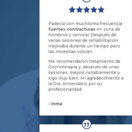
Padecí
a con much
í
sima frecuencia
fuertes contracturas
en zona de
hombros y cervical
. D
espués de
varias sesiones de rehabilitación
mejoraba durante un tiempo pero
las molestias volv
ían.
Me recomendaron tratamiento de
Ozono
t
erapia y
,
después de unas
sesiones
,
mejor
é
notablemente y
sigo muy bien
. M
i agradecimiento a
la Dra
.
Armendáriz por su
profesionalidad
.
- Inma