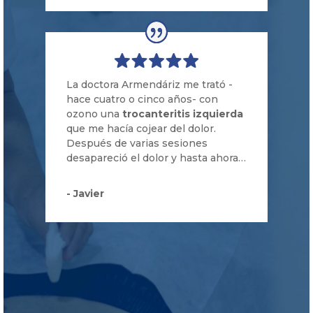
La doctora Armendáriz me trató -
hace cuatro o cinco años- con
ozono una
trocanteritis izquierda
que me hac
í
a cojear del dolor.
Después de varias sesiones
desapareci
ó
el dolor y hasta ahora…
- Javier