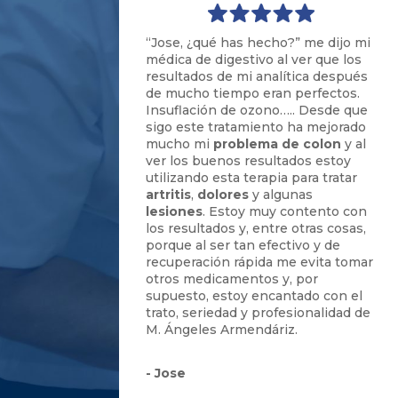
“Jose,
¿qué has hecho?
”
me dijo mi
médica de digestivo al ver que los
resultados de mi anal
í
tica después
de mucho tiempo eran perfectos.
Insuflación de ozono….. Desde que
sigo este tratamiento ha mejorado
mucho mi
problema de colon
y al
ver los buenos resultados estoy
utilizando esta terapia para tratar
artritis
,
dolores
y algunas
lesiones
. Estoy muy contento con
los resultados y
,
entre otras cosas
,
porque al ser tan efectivo y de
recuperació
n rá
pida me evita tomar
otros medicamentos y
,
por
supuesto
,
estoy encantado con el
trato, seriedad y profesionalidad de
M. Ángeles Armendáriz.
- Jose