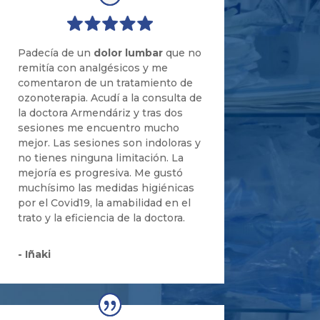
Padecí
a de un
dolor lumbar
que no
remit
í
a con analgésicos y me
comentaron de un tratamiento de
ozonoterapia. Acud
í
a la consulta de
la doctora Armendáriz y tras dos
sesiones me encuentro mucho
mejor. Las sesiones son indoloras y
no tienes ninguna limitación. La
mejor
í
a es progresiva. Me gust
ó
much
í
simo las medidas higiénicas
por el Covid19, la amabilidad
en
el
trato y la eficiencia de la doctora.
- Iñaki