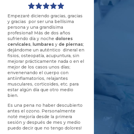
Empezaré diciendo gracias
,
gracias
y gracias por ser una bell
í
sima
persona y una grand
ísima
profesional! Má
s de dos años
sufriendo d
í
a y noche
dolores
cervicales
,
lumbares
y
de piernas
;
dejá
ndome un auté
ntico dineral en
fi
sios,
osteopatía, acupuntura,
sin
mejor
ar prá
cticamente nada o en el
mejor de los casos unos d
ías;
e
nvenenando el cuerpo con
antiinflamatorios, relajantes
musculares, corticoides
, etc.
para
estar alg
ú
n d
í
a que otro medio
bien.
E
s una pena no haber descubierto
antes
el ozono. P
ersonalmente
not
é
mejor
í
a desde la primera
sesió
n y d
espués de mes y medio
puedo decir que no tengo dolores
!