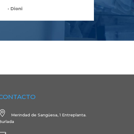
- Dioni
CONTACTO

Merindad de Sangüesa, 1 Entreplanta.
Burlada